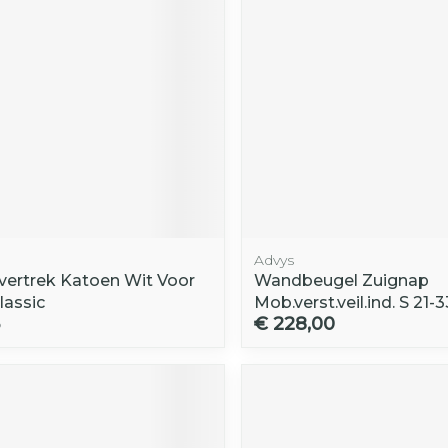
Advys
Overtrek Katoen Wit Voor
Wandbeugel Zuignap
lassic
Mob.verst.veil.ind. S 21-
€ 228,00