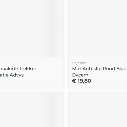
Dycem
aak/ritstrekker
Mat Anti-slip Rond Bla
tie Advys
Dycem
€ 19,80