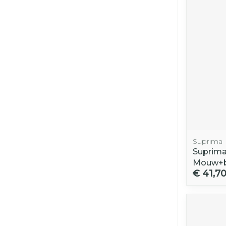
Suprima
Suprima
Mouw+b
€ 41,7