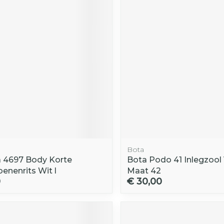
Toon mee
orging
Supplementen
Insectenw
middelen
n
Mondmaskers
rnissen
d -
huid
uid
Bota
 4697 Body Korte
Bota Podo 41 Inlegzool
Zelfbruiner
Scheren
nenrits Wit l
Maat 42
0
€ 30,00