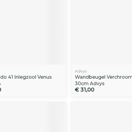
Advys
do 41 Inlegzool Venus
Wandbeugel Verchroomd
4
30cm Advys
0
€ 31,00