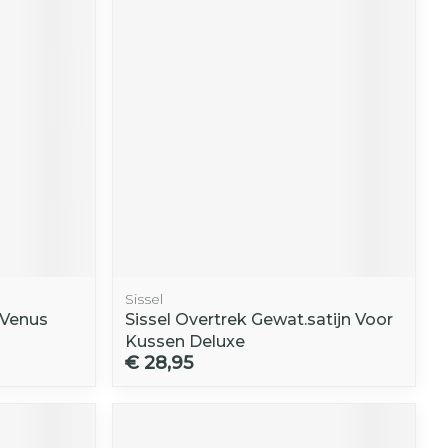
r
erende
Parfums en
geurproducten
Sissel
 Venus
Sissel Overtrek Gewat.satijn Voor
CBD
Kussen Deluxe
€ 28,95