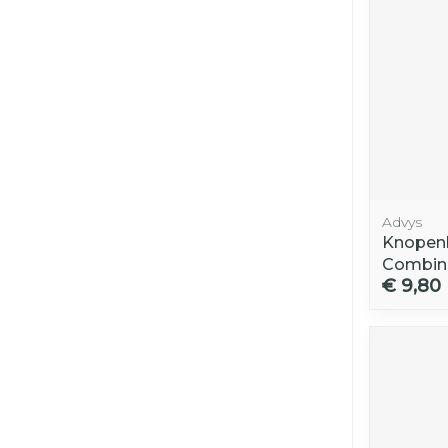
Advys
Knopenh
Combina
€ 9,80