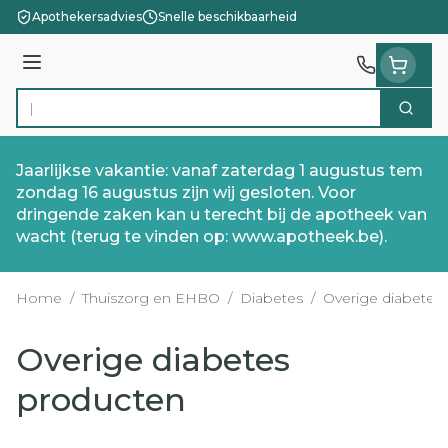
Ga naar de inhoud
Apothekersadvies
Snelle beschikbaarheid
Menu
Zoek
Product, merk, categorie...
Jaarlijkse vakantie: vanaf zaterdag 1 augustus tem
zondag 16 augustus zijn wij gesloten. Voor
dringende zaken kan u terecht bij de apotheek van
wacht (terug te vinden op: www.apotheek.be).
Home
/
Thuiszorg en EHBO
/
Diabetes
/
Overige diabetes
Overige diabetes
producten