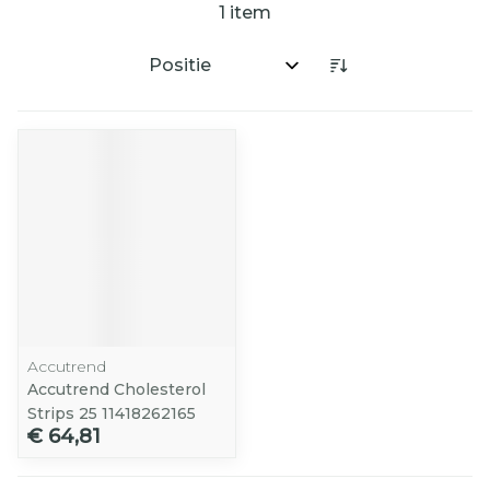
1
item
Sorteer op:
Accutrend
Accutrend Cholesterol
Strips 25 11418262165
€ 64,81