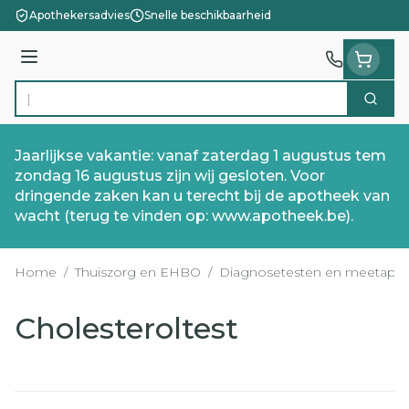
Ga naar de inhoud
Apothekersadvies
Snelle beschikbaarheid
Menu
Zoek
Product, merk, categorie...
Jaarlijkse vakantie: vanaf zaterdag 1 augustus tem
zondag 16 augustus zijn wij gesloten. Voor
dringende zaken kan u terecht bij de apotheek van
wacht (terug te vinden op: www.apotheek.be).
Home
/
Thuiszorg en EHBO
/
Diagnosetesten en meetappa
Cholesteroltest