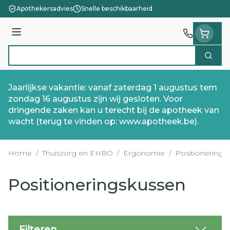
Ga naar de inhoud
Apothekersadvies
Snelle beschikbaarheid
Menu
Zoek
Product, merk, categorie...
Jaarlijkse vakantie: vanaf zaterdag 1 augustus tem
zondag 16 augustus zijn wij gesloten. Voor
dringende zaken kan u terecht bij de apotheek van
wacht (terug te vinden op: www.apotheek.be).
Home
/
Thuiszorg en EHBO
/
Ergonomie
/
Positionerings
Positioneringskussen
Filteren