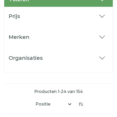
Doorgaan naar productlijst
Prijs
filter
Merken
filter
Organisaties
filter
Producten
1
-
24
van
154
Sorteer op: