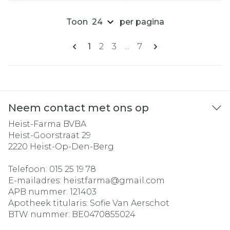
Toon
per pagina
Pagina's
U lees momenteel pagina
Pagina
Pagina
Pagina
1
2
3
...
7
Neem contact met ons op
Heist-Farma BVBA
Heist-Goorstraat 29
2220
Heist-Op-Den-Berg
Telefoon:
015 25 19 78
E-mailadres:
heistfarma@
gmail.com
APB nummer:
121403
Apotheek titularis:
Sofie Van Aerschot
BTW nummer:
BE0470855024