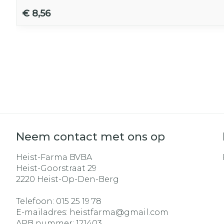
€ 8,56
Neem contact met ons op
Heist-Farma BVBA
Heist-Goorstraat 29
2220
Heist-Op-Den-Berg
Telefoon:
015 25 19 78
E-mailadres:
heistfarma@
gmail.com
APB nummer:
121403