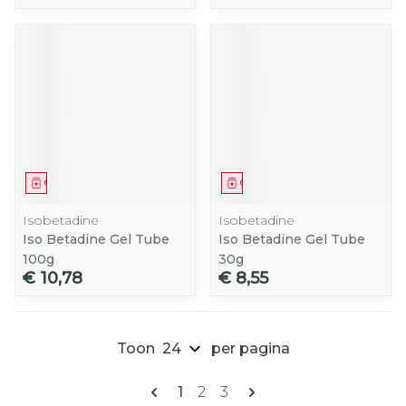
Geneesmiddel
Geneesmiddel
Isobetadine
Isobetadine
Iso Betadine Gel Tube
Iso Betadine Gel Tube
100g
30g
€ 10,78
€ 8,55
Toon
per pagina
Pagina's
U lees momenteel pagina
Pagina
Pagina
1
2
3