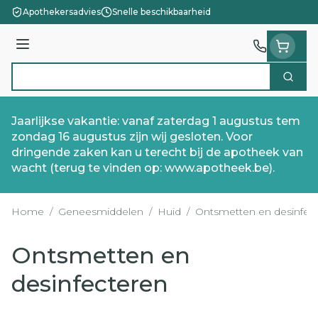
Ga naar de inhoud
Apothekersadvies
Snelle beschikbaarheid
Menu
Zoek
Product, merk, categorie...
Jaarlijkse vakantie: vanaf zaterdag 1 augustus tem
zondag 16 augustus zijn wij gesloten. Voor
dringende zaken kan u terecht bij de apotheek van
wacht (terug te vinden op: www.apotheek.be).
Home
/
Geneesmiddelen
/
Huid
/
Ontsmetten en desinfec
Ontsmetten en
desinfecteren