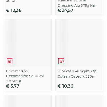
Furacine Soluble
30 Gr
Dressing Alu 375g Nm
€ 12,36
€ 37,57
Geneesmiddel
Geneesmiddel
Hexomedine
Hibiwash 40mg/ml Opl
Hexomedine Sol 45ml
Cutaan Gebruik 250ml
Transcut
€ 5,77
€ 10,36