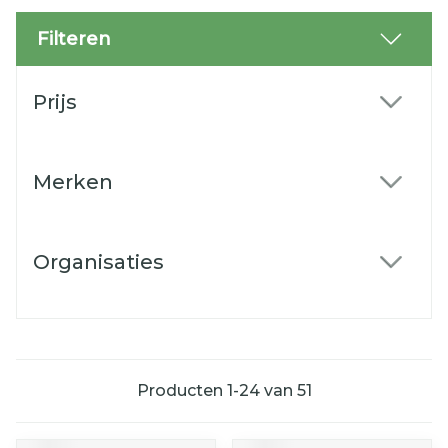
Filteren
Doorgaan naar productlijst
Prijs
filter
Merken
filter
Organisaties
filter
Producten
1
-
24
van
51