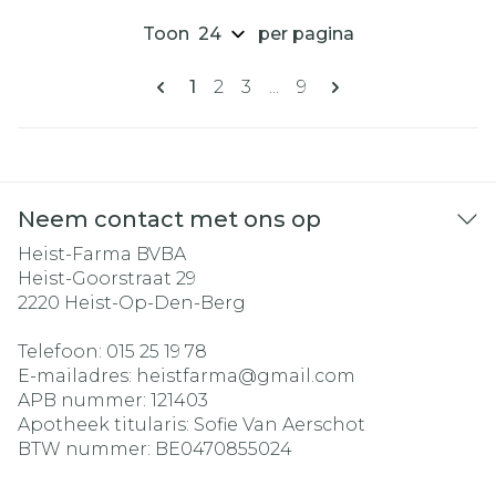
Toon
per pagina
Pagina's
U lees momenteel pagina
Pagina
Pagina
Pagina
1
2
3
...
9
Neem contact met ons op
Heist-Farma BVBA
Heist-Goorstraat 29
2220
Heist-Op-Den-Berg
Telefoon:
015 25 19 78
E-mailadres:
heistfarma@
gmail.com
APB nummer:
121403
Apotheek titularis:
Sofie Van Aerschot
BTW nummer:
BE0470855024