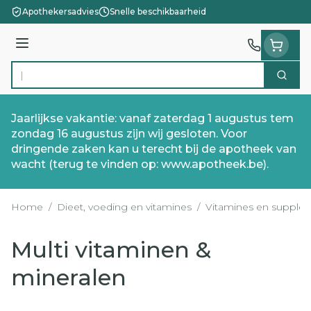
Ga naar de inhoud
Apothekersadvies
Snelle beschikbaarheid
Menu
Zoek
Product, merk, categorie...
Jaarlijkse vakantie: vanaf zaterdag 1 augustus tem
zondag 16 augustus zijn wij gesloten. Voor
dringende zaken kan u terecht bij de apotheek van
wacht (terug te vinden op: www.apotheek.be).
Home
/
Dieet, voeding en vitamines
/
Vitamines en supple
Multi vitaminen &
mineralen