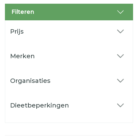
Filteren
Doorgaan naar productlijst
Prijs
filter
Merken
filter
Organisaties
filter
Dieetbeperkingen
filter