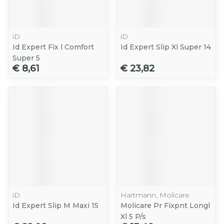
iD
iD
Id Expert Fix l Comfort
Id Expert Slip Xl Super 14
Super 5
€ 8,61
€ 23,82
iD
Hartmann, Molicare
Id Expert Slip M Maxi 15
Molicare Pr Fixpnt Longl
Xl 5 P/s