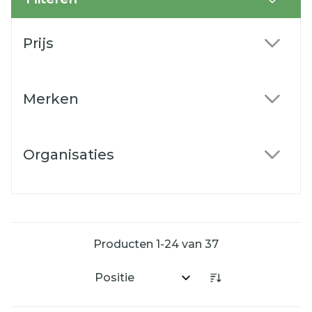
Doorgaan naar productlijst
Prijs
filter
Merken
filter
Organisaties
filter
Producten
1
-
24
van
37
Sorteer op: