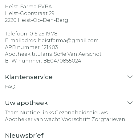
Heist-Farma BVBA
Heist-Goorstraat 29
2220
Heist-Op-Den-Berg
Telefoon:
015 25 19 78
E-mailadres:
heistfarma@
gmail.com
APB nummer:
121403
Apotheek titularis:
Sofie Van Aerschot
BTW nummer:
BE0470855024
Klantenservice
FAQ
Uw apotheek
Team
Nuttige links
Gezondheidsnieuws
Apotheker van wacht
Voorschrift
Zorgtarieven
Nieuwsbrief