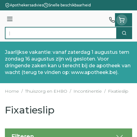
Ga naar de inhoud
Apothekersadvies
Snelle beschikbaarheid
Menu
Zoek
Product, merk, categorie...
Jaarlijkse vakantie: vanaf zaterdag 1 augustus tem
zondag 16 augustus zijn wij gesloten. Voor
dringende zaken kan u terecht bij de apotheek van
wacht (terug te vinden op: www.apotheek.be).
Home
/
Thuiszorg en EHBO
/
Incontinentie
/
Fixatieslip
Fixatieslip
Filteren