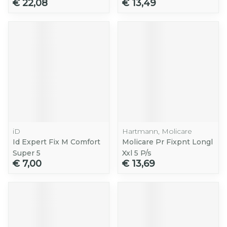
€ 22,08
€ 13,49
iD
Hartmann, Molicare
Id Expert Fix M Comfort
Molicare Pr Fixpnt Longl
Super 5
Xxl 5 P/s
€ 7,00
€ 13,69