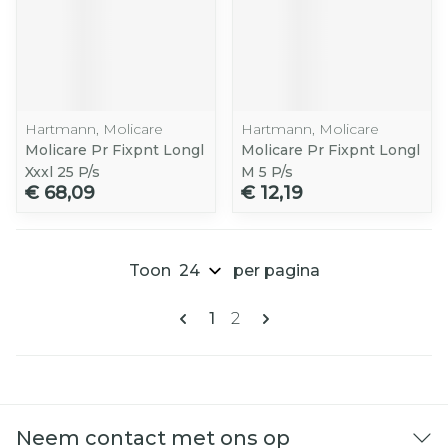
Hartmann, Molicare
Hartmann, Molicare
Molicare Pr Fixpnt Longl
Molicare Pr Fixpnt Longl
Xxxl 25 P/s
M 5 P/s
€ 68,09
€ 12,19
Toon
per pagina
Pagina's
U lees momenteel pagina
Pagina
1
2
Neem contact met ons op