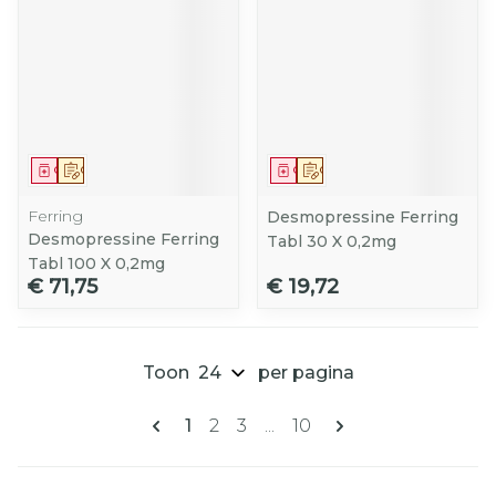
Geneesmiddel
Op voorschrift
Geneesmiddel
Op voorschrift
Ferring
Desmopressine Ferring
Desmopressine Ferring
Tabl 30 X 0,2mg
Tabl 100 X 0,2mg
€ 71,75
€ 19,72
Toon
per pagina
Pagina's
U lees momenteel pagina
Pagina
Pagina
Pagina
1
2
3
...
10