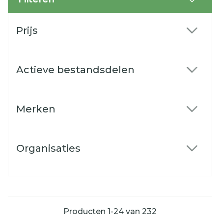
Doorgaan naar productlijst
Prijs
filter
Actieve bestandsdelen
filter
Merken
filter
Organisaties
filter
Producten
1
-
24
van
232