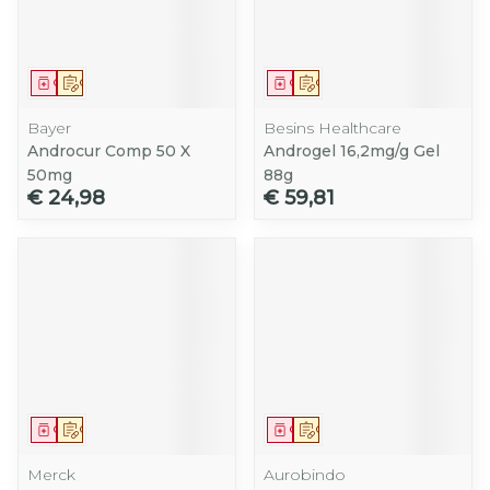
Geneesmiddel
Op voorschrift
Geneesmiddel
Op voorschrift
Bayer
Besins Healthcare
Androcur Comp 50 X
Androgel 16,2mg/g Gel
50mg
88g
€ 24,98
€ 59,81
Geneesmiddel
Op voorschrift
Geneesmiddel
Op voorschrift
Merck
Aurobindo