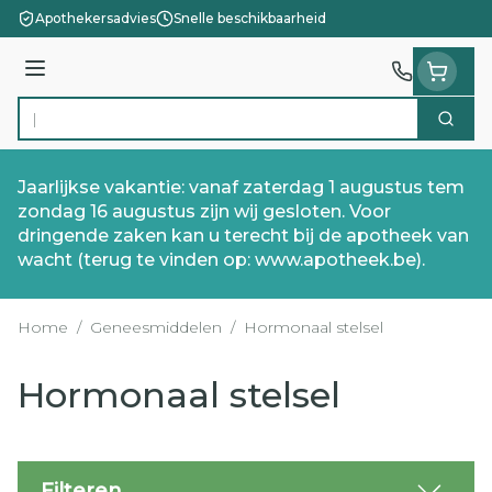
Ga naar de inhoud
Apothekersadvies
Snelle beschikbaarheid
Menu
Zoek
Product, merk, categorie...
Jaarlijkse vakantie: vanaf zaterdag 1 augustus tem
zondag 16 augustus zijn wij gesloten. Voor
dringende zaken kan u terecht bij de apotheek van
wacht (terug te vinden op: www.apotheek.be).
Home
/
Geneesmiddelen
/
Hormonaal stelsel
Hormonaal stelsel
Filteren