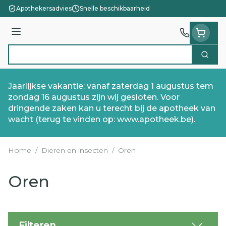
Ga naar de inhoud
Apothekersadvies
Snelle beschikbaarheid
Menu
Zoek
Product, merk, categorie...
Jaarlijkse vakantie: vanaf zaterdag 1 augustus tem
zondag 16 augustus zijn wij gesloten. Voor
dringende zaken kan u terecht bij de apotheek van
wacht (terug te vinden op: www.apotheek.be).
Home
/
Dieren en insecten
/
Oren
Oren
Filteren