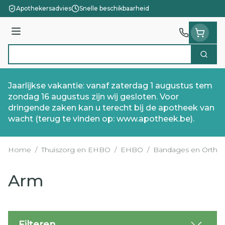
Ga naar de inhoud
Apothekersadvies
Snelle beschikbaarheid
Menu
Zoek
Product, merk, categorie...
Jaarlijkse vakantie: vanaf zaterdag 1 augustus tem
zondag 16 augustus zijn wij gesloten. Voor
dringende zaken kan u terecht bij de apotheek van
wacht (terug te vinden op: www.apotheek.be).
Home
/
Thuiszorg en EHBO
/
EHBO
/
Bandages en Orthop
Arm
Filteren