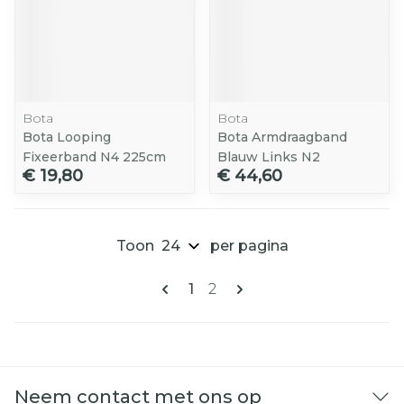
Bota
Bota
Bota Looping
Bota Armdraagband
Fixeerband N4 225cm
Blauw Links N2
€ 19,80
€ 44,60
Toon
per pagina
Pagina's
U lees momenteel pagina
Pagina
1
2
Neem contact met ons op