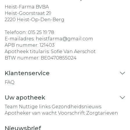
Heist-Farma BVBA
Heist-Goorstraat 29
2220
Heist-Op-Den-Berg
Telefoon:
015 25 19 78
E-mailadres:
heistfarma@
gmail.com
APB nummer:
121403
Apotheek titularis:
Sofie Van Aerschot
BTW nummer:
BE0470855024
Klantenservice
FAQ
Uw apotheek
Team
Nuttige links
Gezondheidsnieuws
Apotheker van wacht
Voorschrift
Zorgtarieven
Nieuwsbrief