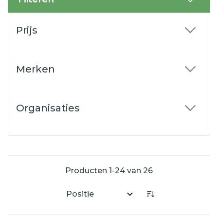
Doorgaan naar productlijst
Prijs
filter
Merken
filter
Organisaties
filter
Producten
1
-
24
van
26
Sorteer op: