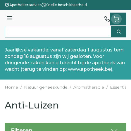
Ga naar de inhoud
Apothekersadvies
Snelle beschikbaarheid
Menu
Zoek
Product, merk, categorie...
Jaarlijkse vakantie: vanaf zaterdag 1 augustus tem
zondag 16 augustus zijn wij gesloten. Voor
dringende zaken kan u terecht bij de apotheek van
wacht (terug te vinden op: www.apotheek.be).
Home
/
Natuur geneeskunde
/
Aromatherapie
/
Essentiële
Anti-Luizen
Filteren