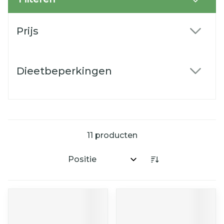
Doorgaan naar productlijst
Prijs
filter
Dieetbeperkingen
filter
11
producten
Sorteer op: