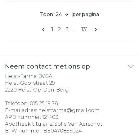
Toon
per pagina
Pagina's
U lees momenteel pagina
Pagina
Pagina
Pagina
1
2
3
...
131
Neem contact met ons op
Heist-Farma BVBA
Heist-Goorstraat 29
2220
Heist-Op-Den-Berg
Telefoon:
015 25 19 78
E-mailadres:
heistfarma@
gmail.com
APB nummer:
121403
Apotheek titularis:
Sofie Van Aerschot
BTW nummer:
BE0470855024