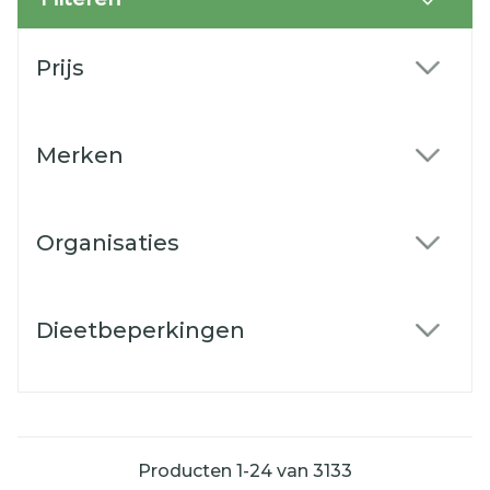
Doorgaan naar productlijst
Prijs
filter
Merken
filter
Organisaties
filter
Dieetbeperkingen
filter
Producten
1
-
24
van
3133