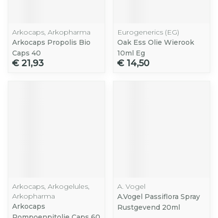
Arkocaps, Arkopharma
Eurogenerics (EG)
Arkocaps Propolis Bio
Oak Ess Olie Wierook
Caps 40
10ml Eg
€ 21,93
€ 14,50
Arkocaps, Arkogelules,
A. Vogel
Arkopharma
A.Vogel Passiflora Spray
Arkocaps
Rustgevend 20ml
Pompoenpitolie Caps 60