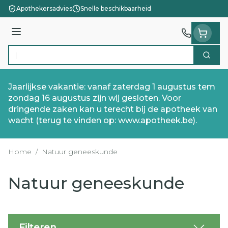
Ga naar de inhoud
Apothekersadvies
Snelle beschikbaarheid
Menu
Zoek
Product, merk, categorie...
Jaarlijkse vakantie: vanaf zaterdag 1 augustus tem
zondag 16 augustus zijn wij gesloten. Voor
dringende zaken kan u terecht bij de apotheek van
wacht (terug te vinden op: www.apotheek.be).
Home
/
Natuur geneeskunde
Natuur geneeskunde
Filteren