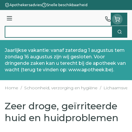
Ga naar de inhoud
Apothekersadvies
Snelle beschikbaarheid
Menu
Zoek
Product, merk, categorie...
Jaarlijkse vakantie: vanaf zaterdag 1 augustus tem
zondag 16 augustus zijn wij gesloten. Voor
dringende zaken kan u terecht bij de apotheek van
wacht (terug te vinden op: www.apotheek.be).
Home
/
Schoonheid, verzorging en hygiëne
/
Lichaamsverz
Zeer droge, geïrriteerde
huid en huidproblemen