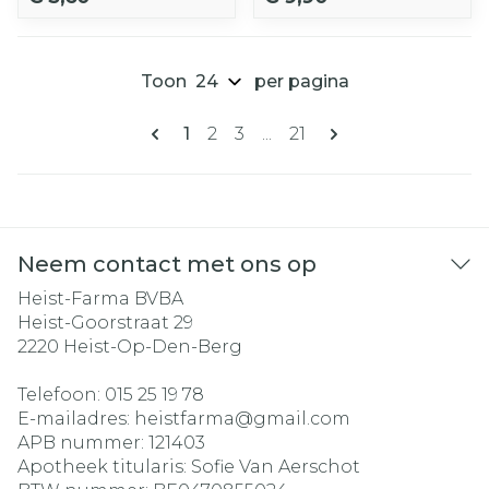
Toon
per pagina
Pagina's
U lees momenteel pagina
Pagina
Pagina
Pagina
1
2
3
...
21
Neem contact met ons op
Heist-Farma BVBA
Heist-Goorstraat 29
2220
Heist-Op-Den-Berg
Telefoon:
015 25 19 78
E-mailadres:
heistfarma@
gmail.com
APB nummer:
121403
Apotheek titularis:
Sofie Van Aerschot