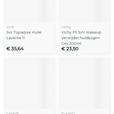
SVR
Vichy
Svr Topialyse Huile
Vichy Pt 3in1 Makeup
Lavante 1l
Verwijder.huid&ogen
Gev.300ml
€ 35,64
€ 23,50
CeraVe
Eucerin