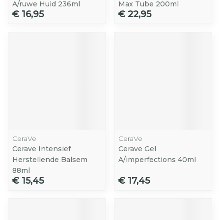
A/ruwe Huid 236ml
Max Tube 200ml
€ 16,95
€ 22,95
CeraVe
CeraVe
Cerave Intensief
Cerave Gel
Herstellende Balsem
A/imperfections 40ml
88ml
€ 15,45
€ 17,45