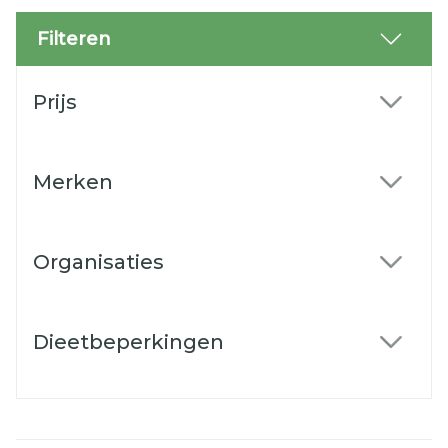
Filteren
Doorgaan naar productlijst
Prijs
filter
Merken
filter
Organisaties
filter
Dieetbeperkingen
filter