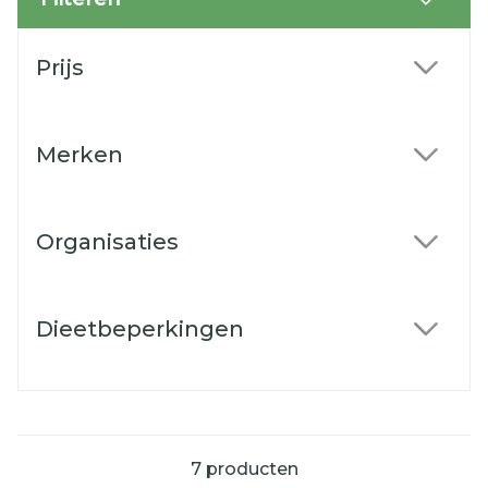
Doorgaan naar productlijst
Prijs
filter
Merken
filter
Organisaties
filter
Dieetbeperkingen
filter
7
producten