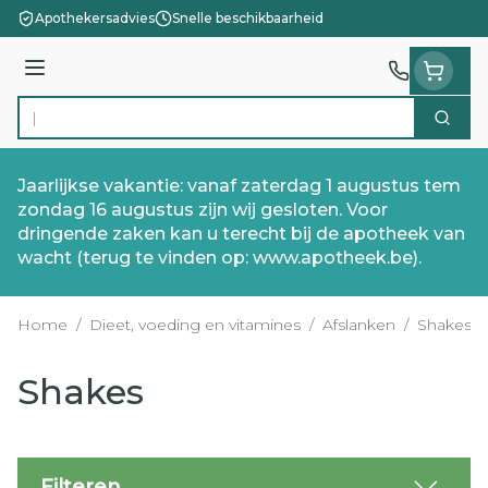
Ga naar de inhoud
Apothekersadvies
Snelle beschikbaarheid
Menu
Zoek
Product, merk, categorie...
Jaarlijkse vakantie: vanaf zaterdag 1 augustus tem
zondag 16 augustus zijn wij gesloten. Voor
dringende zaken kan u terecht bij de apotheek van
wacht (terug te vinden op: www.apotheek.be).
Home
/
Dieet, voeding en vitamines
/
Afslanken
/
Shakes
Shakes
Filteren