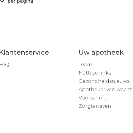
per pagina
Toon mee
orging
Supplementen
Insectenw
middelen
n
Mondmaskers
rnissen
d -
huid
Klantenservice
Uw apotheek
uid
FAQ
Team
Nuttige links
Gezondheidsnieuws
Apotheker van wacht
Voorschrift
Zelfbruiner
Scheren
Zorgtarieven