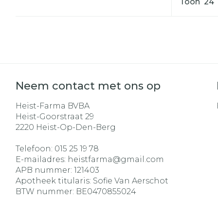
Toon
Haar
Gezichtsverz
Pillendozen e
Pigmentstoo
accessoires
Gevoelige hui
geïrriteerde 
Neem contact met ons op
Gemengde h
Heist-Farma BVBA
Doffe huid
Heist-Goorstraat 29
Toon meer
2220
Heist-Op-Den-Berg
Telefoon:
015 25 19 78
E-mailadres:
heistfarma@
gmail.com
Snurken
APB nummer:
121403
Apotheek titularis:
Sofie Van Aerschot
BTW nummer:
BE0470855024