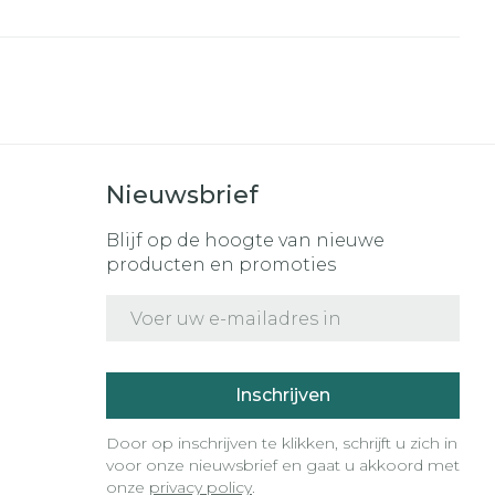
r
erende
Parfums en
geurproducten
Nieuwsbrief
Blijf op de hoogte van nieuwe
producten en promoties
E-mail adres
CBD
Inschrijven
Door op inschrijven te klikken, schrijft u zich in
voor onze nieuwsbrief en gaat u akkoord met
onze
privacy policy
.