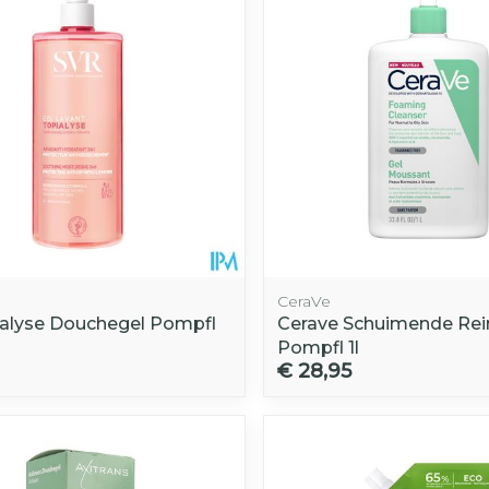
CeraVe
ialyse Douchegel Pompfl
Cerave Schuimende Rei
Pompfl 1l
€ 28,95