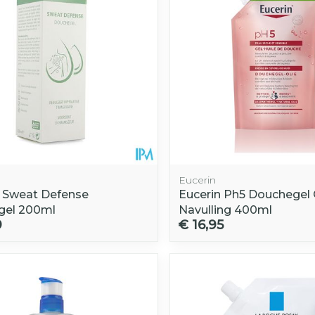
Eucerin
s Sweat Defense
Eucerin Ph5 Douchegel 
gel 200ml
Navulling 400ml
9
€ 16,95