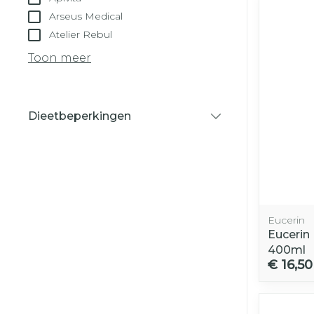
Diagnostica
pennaalden
Arseus Medical
Toon meer
Atelier Rebul
Toon meer
Haar
Gezichtsverz
Pillendozen e
Pigmentstoo
accessoires
Dieetbeperkingen
Gevoelige hui
filter
geïrriteerde 
Gemengde h
Doffe huid
Toon meer
Eucerin
Eucerin
400ml
€ 16,50
Snurken