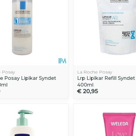
 Posay
La Roche Posay
e Posay Lipikar Syndet
Lrp Lipikar Refill Synde
0ml
400ml
0
€ 20,95