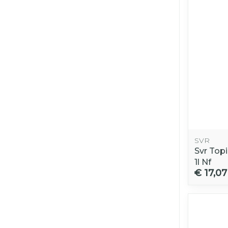
SVR
Svr Top
1l Nf
€ 17,07