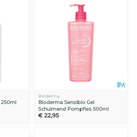
hie
Diverse
r
Toon meer
oet
geneesmiddelen
r
erende
Parfums en
geurproducten
Bioderma
l 250ml
Bioderma Sensibio Gel
Schuimend Pompfles 500ml
€ 22,95
CBD