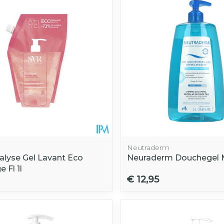
Neutraderm
ialyse Gel Lavant Eco
Neuraderm Douchegel Mic
 Fl 1l
€ 12,95