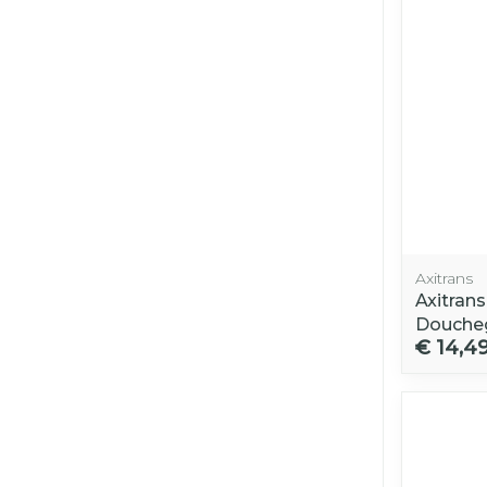
Axitrans
Axitran
Douche
€ 14,4