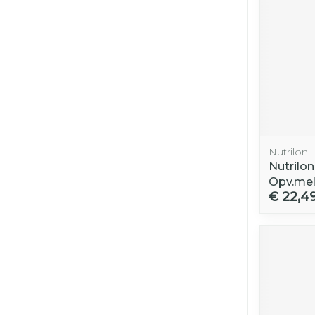
Nutrilon
Nutrilon
Opv.mel
€ 22,4