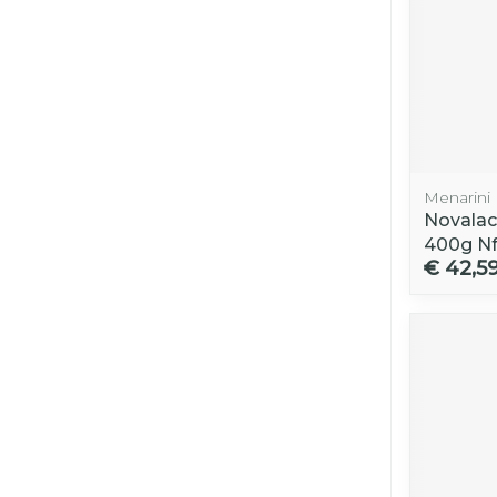
Menarini
Novalac
400g N
€ 42,5