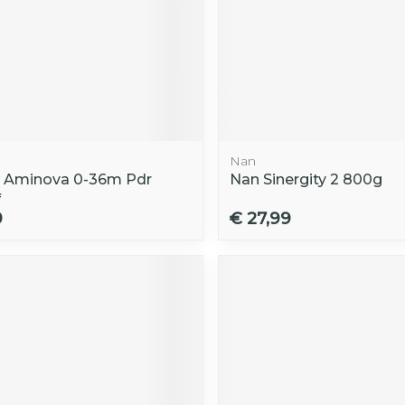
Nan
 Aminova 0-36m Pdr
Nan Sinergity 2 800g
f
9
€ 27,99