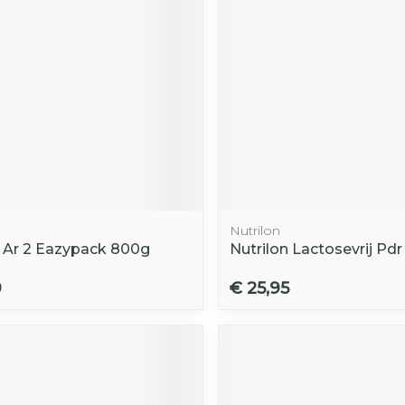
Toon mee
orging
Supplementen
Insectenw
middelen
n
Mondmaskers
rnissen
d -
huid
uid
Nutrilon
n Ar 2 Eazypack 800g
Nutrilon Lactosevrij Pd
9
€ 25,95
Zelfbruiner
Scheren