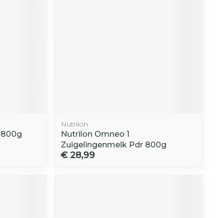
r
erende
Parfums en
geurproducten
Nutrilon
r 800g
Nutrilon Omneo 1
Zuigelingenmelk Pdr 800g
€ 28,99
CBD