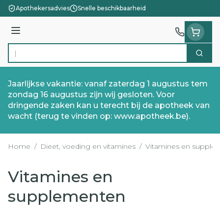
Ga naar de inhoud
Apothekersadvies
Snelle beschikbaarheid
Menu
Zoek
Product, merk, categorie...
Jaarlijkse vakantie: vanaf zaterdag 1 augustus tem
zondag 16 augustus zijn wij gesloten. Voor
dringende zaken kan u terecht bij de apotheek van
wacht (terug te vinden op: www.apotheek.be).
Home
/
Dieet, voeding en vitamines
/
Vitamines en supple
Vitamines en
supplementen