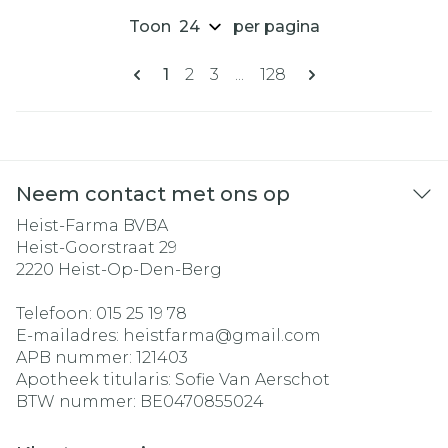
Toon
per pagina
Pagina's
U lees momenteel pagina
Pagina
Pagina
Pagina
1
2
3
...
128
Neem contact met ons op
Heist-Farma BVBA
Heist-Goorstraat 29
2220
Heist-Op-Den-Berg
Telefoon:
015 25 19 78
E-mailadres:
heistfarma@
gmail.com
APB nummer:
121403
Apotheek titularis:
Sofie Van Aerschot
BTW nummer:
BE0470855024