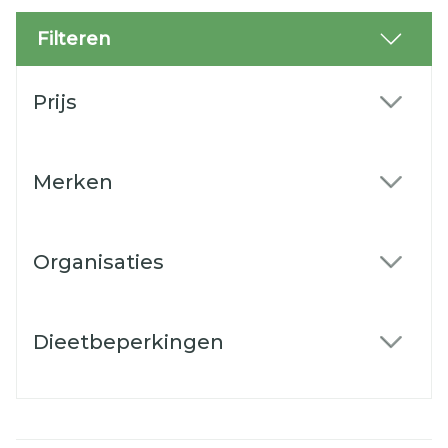
Filteren
Doorgaan naar productlijst
Prijs
filter
Merken
filter
Organisaties
filter
Dieetbeperkingen
filter