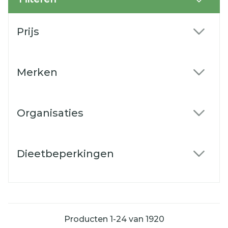
Doorgaan naar productlijst
Prijs
filter
Merken
filter
Organisaties
filter
Dieetbeperkingen
filter
Producten
1
-
24
van
1920