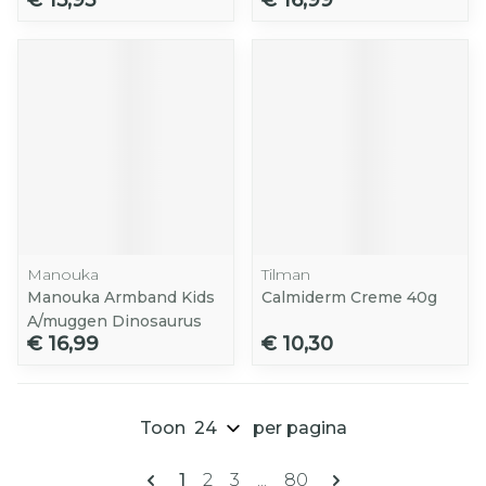
€ 15,95
€ 16,99
Manouka
Tilman
Manouka Armband Kids
Calmiderm Creme 40g
A/muggen Dinosaurus
€ 16,99
€ 10,30
Toon
per pagina
Pagina's
U lees momenteel pagina
Pagina
Pagina
Pagina
1
2
3
...
80