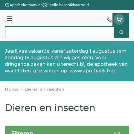
Ga naar de inhoud
Apothekersadvies
Snelle beschikbaarheid
Menu
Zoek
Product, merk, categorie...
Jaarlijkse vakantie: vanaf zaterdag 1 augustus tem
zondag 16 augustus zijn wij gesloten. Voor
dringende zaken kan u terecht bij de apotheek van
wacht (terug te vinden op: www.apotheek.be).
Home
/
Dieren en insecten
Dieren en insecten
Filteren