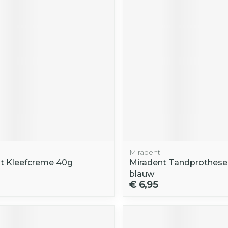
Toon mee
orging
Supplementen
Insectenw
middelen
n
Mondmaskers
rnissen
d -
huid
uid
Miradent
nt Kleefcreme 40g
Miradent Tandprothese
Zelfbruiner
Scheren
blauw
€ 6,95