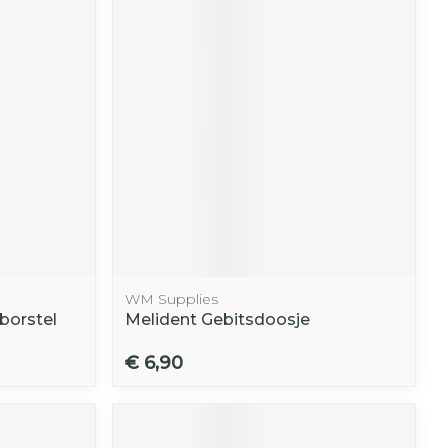
r
erende
Parfums en
geurproducten
WM Supplies
borstel
Melident Gebitsdoosje
CBD
€ 6,90