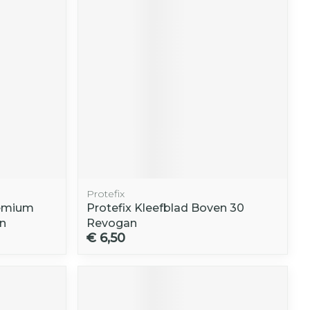
Protefix
remium
Protefix Kleefblad Boven 30
n
Revogan
€ 6,50