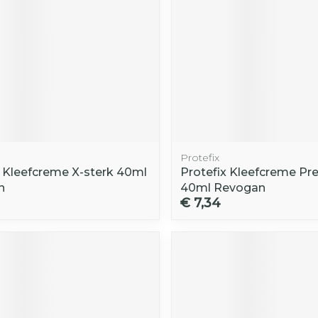
Protefix
x Kleefcreme X-sterk 40ml
Protefix Kleefcreme P
n
40ml Revogan
€ 7,34