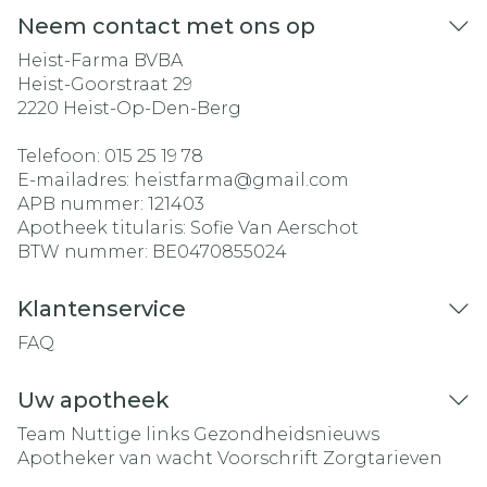
Neem contact met ons op
Heist-Farma BVBA
Heist-Goorstraat 29
2220
Heist-Op-Den-Berg
Telefoon:
015 25 19 78
E-mailadres:
heistfarma@
gmail.com
APB nummer:
121403
Apotheek titularis:
Sofie Van Aerschot
BTW nummer:
BE0470855024
Klantenservice
FAQ
Uw apotheek
Team
Nuttige links
Gezondheidsnieuws
Apotheker van wacht
Voorschrift
Zorgtarieven