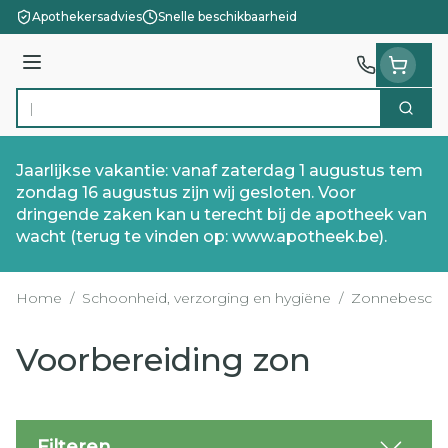
Ga naar de inhoud
Apothekersadvies
Snelle beschikbaarheid
Menu
Zoek
Product, merk, categorie...
Jaarlijkse vakantie: vanaf zaterdag 1 augustus tem
zondag 16 augustus zijn wij gesloten. Voor
dringende zaken kan u terecht bij de apotheek van
wacht (terug te vinden op: www.apotheek.be).
Home
/
Schoonheid, verzorging en hygiëne
/
Zonnebesche
Voorbereiding zon
Filteren