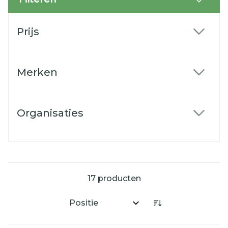
Doorgaan naar productlijst
Prijs
filter
Merken
filter
Organisaties
filter
17
producten
Sorteer op: