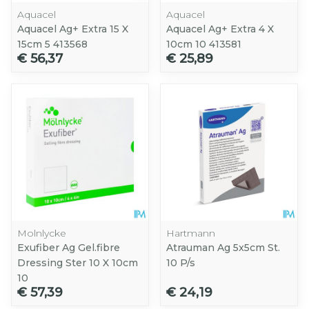
Aquacel
Aquacel
Aquacel Ag+ Extra 15 X
Aquacel Ag+ Extra 4 X
15cm 5 413568
10cm 10 413581
€ 56,37
€ 25,89
Molnlycke
Hartmann
Exufiber Ag Gel.fibre
Atrauman Ag 5x5cm St.
Dressing Ster 10 X 10cm
10 P/s
10
€ 57,39
€ 24,19