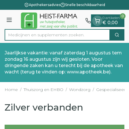
Dia 1 van 1
Ga naar de inhoud
Apothekersadvies
Snelle beschikbaarheid
0
0 artikelen
Menu
€ 0,00
Medicijnen en su
Zoek
Product, merk, categorie...
Jaarlijkse vakantie: vanaf zaterdag 1 augustus tem
zondag 16 augustus zijn wij gesloten. Voor
dringende zaken kan u terecht bij de apotheek van
wacht (terug te vinden op: www.apotheek.be).
Home
/
Thuiszorg en EHBO
/
Wondzorg
/
Gespecialiseer
Zilver verbanden