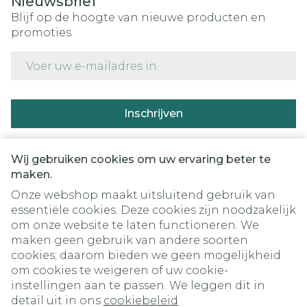
Nieuwsbrief
Blijf op de hoogte van nieuwe producten en
promoties
E-mail adres
Inschrijven
Door op inschrijven te klikken, schrijft u zich in voor onze
nieuwsbrief en gaat u akkoord met onze
privacy policy
.
Wij gebruiken cookies om uw ervaring beter te
maken.
Onze webshop maakt uitsluitend gebruik van
essentiële cookies. Deze cookies zijn noodzakelijk
om onze website te laten functioneren. We
maken geen gebruik van andere soorten
cookies; daarom bieden we geen mogelijkheid
om cookies te weigeren of uw cookie-
instellingen aan te passen. We leggen dit in
Juridische links
detail uit in ons
cookiebeleid