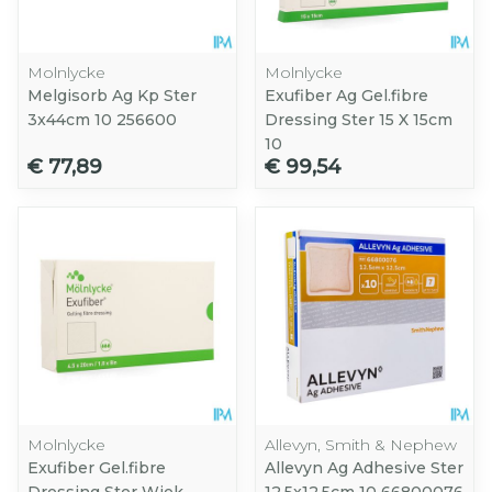
Molnlycke
Molnlycke
Melgisorb Ag Kp Ster
Exufiber Ag Gel.fibre
3x44cm 10 256600
Dressing Ster 15 X 15cm
10
€ 77,89
€ 99,54
Molnlycke
Allevyn, Smith & Nephew
Exufiber Gel.fibre
Allevyn Ag Adhesive Ster