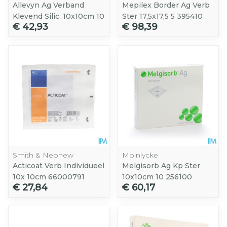
Allevyn Ag Verband
Mepilex Border Ag Verb
Klevend Silic. 10x10cm 10
Ster 17,5x17,5 5 395410
€ 42,93
€ 98,39
Smith & Nephew
Molnlycke
Acticoat Verb Individueel
Melgisorb Ag Kp Ster
10x 10cm 66000791
10x10cm 10 256100
€ 27,84
€ 60,17