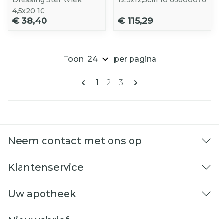
Dressing Ster Wiek
12,5x12,5cm 10 66800076
4,5x20 10
€ 38,40
€ 115,29
Toon
per pagina
Pagina's
U lees momenteel pagina
Pagina
Pagina
1
2
3
Neem contact met ons op
Klantenservice
Uw apotheek