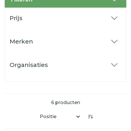
Doorgaan naar productlijst
Prijs
filter
Merken
filter
Organisaties
filter
6
producten
Sorteer op: