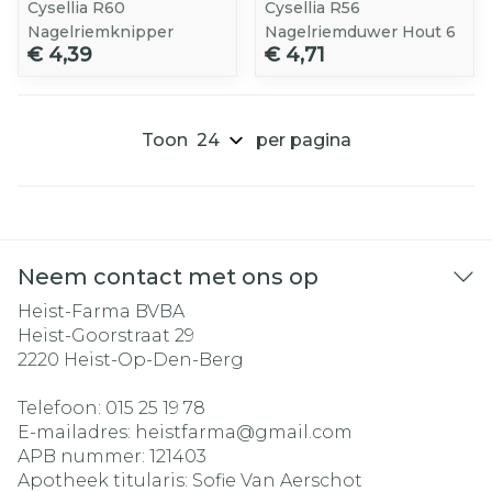
Cysellia R60
Cysellia R56
Nagelriemknipper
Nagelriemduwer Hout 6
€ 4,39
€ 4,71
Toon
per pagina
Neem contact met ons op
Heist-Farma BVBA
Heist-Goorstraat 29
2220
Heist-Op-Den-Berg
Telefoon:
015 25 19 78
E-mailadres:
heistfarma@
gmail.com
APB nummer:
121403
Apotheek titularis:
Sofie Van Aerschot