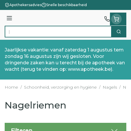
Ga naar de inhoud
Apothekersadvies
Snelle beschikbaarheid
Menu
Zoek
Product, merk, categorie...
Jaarlijkse vakantie: vanaf zaterdag 1 augustus tem
zondag 16 augustus zijn wij gesloten. Voor
dringende zaken kan u terecht bij de apotheek van
wacht (terug te vinden op: www.apotheek.be).
Home
/
Schoonheid, verzorging en hygiëne
/
Nagels
/
Nag
Nagelriemen
Filteren