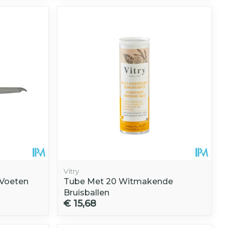
hie
Diverse
r
Toon meer
oet
geneesmiddelen
r
erende
Parfums en
geurproducten
Vitry
 Voeten
Tube Met 20 Witmakende
Bruisballen
CBD
€ 15,68