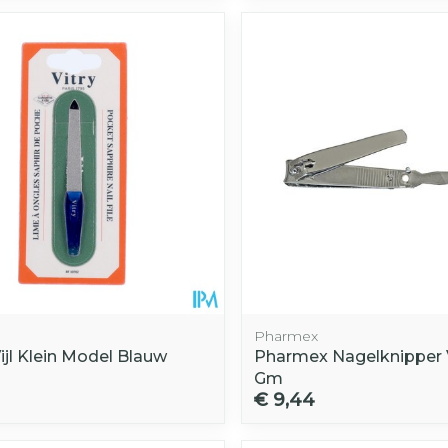
Afslanken
Homeopat
Toon mee
Enkel en v
Toon mee
orging
Supplementen
Insectenw
middelen
n
Mondmaskers
rnissen
d -
huid
uid
Pharmex
Vijl Klein Model Blauw
Pharmex Nagelknipper
Gm
Zelfbruiner
Scheren
€ 9,44