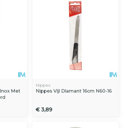
Nippes
Inox Met
Nippes Vijl Diamant 16cm N60-16
erd
€ 3,89