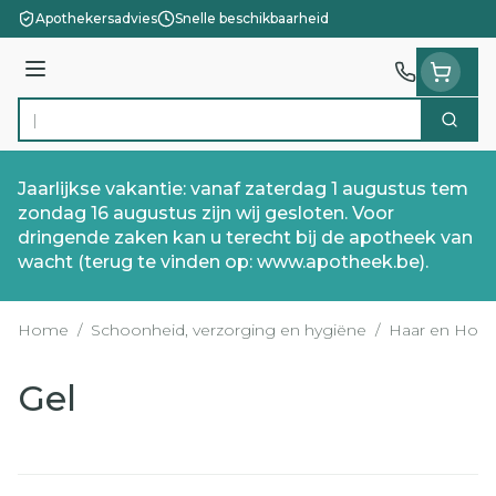
Ga naar de inhoud
Apothekersadvies
Snelle beschikbaarheid
Menu
Zoek
Product, merk, categorie...
Jaarlijkse vakantie: vanaf zaterdag 1 augustus tem
zondag 16 augustus zijn wij gesloten. Voor
dringende zaken kan u terecht bij de apotheek van
wacht (terug te vinden op: www.apotheek.be).
Home
/
Schoonheid, verzorging en hygiëne
/
Haar en Hoof
Gel