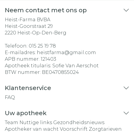
Neem contact met ons op
Heist-Farma BVBA
Heist-Goorstraat 29
2220
Heist-Op-Den-Berg
Telefoon:
015 25 19 78
E-mailadres:
heistfarma@
gmail.com
APB nummer:
121403
Apotheek titularis:
Sofie Van Aerschot
BTW nummer:
BE0470855024
Klantenservice
FAQ
Uw apotheek
Team
Nuttige links
Gezondheidsnieuws
Apotheker van wacht
Voorschrift
Zorgtarieven