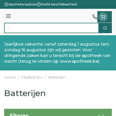
Ga naar de inhoud
Apothekersadvies
Snelle beschikbaarheid
Menu
Zoek
Product, merk, categorie...
Jaarlijkse vakantie: vanaf zaterdag 1 augustus tem
zondag 16 augustus zijn wij gesloten. Voor
dringende zaken kan u terecht bij de apotheek van
wacht (terug te vinden op: www.apotheek.be).
Home
/
Vitaliteit 50+
/
Batterijen
Batterijen
Filteren