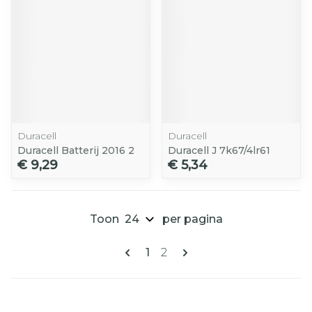
Duracell
Duracell
Duracell Batterij 2016 2
Duracell J 7k67/4lr61
€ 9,29
€ 5,34
Toon
per pagina
Pagina's
U lees momenteel pagina
Pagina
1
2