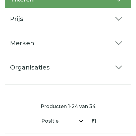
Doorgaan naar productlijst
Prijs
filter
Merken
filter
Organisaties
filter
Producten
1
-
24
van
34
Sorteer op: