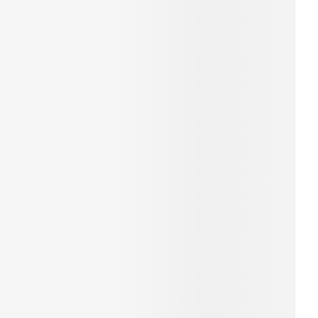
r
erende
Parfums en
geurproducten
CBD