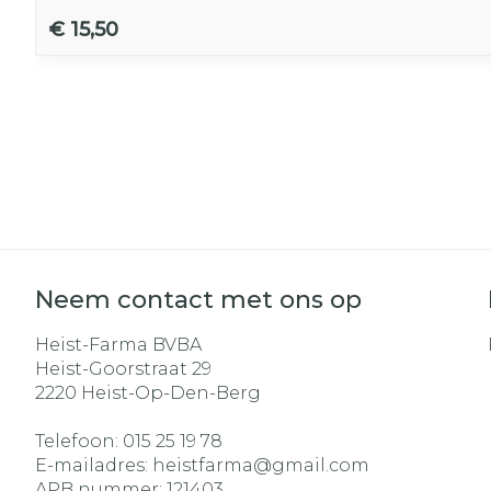
€ 15,50
Neem contact met ons op
Heist-Farma BVBA
Heist-Goorstraat 29
2220
Heist-Op-Den-Berg
Telefoon:
015 25 19 78
E-mailadres:
heistfarma@
gmail.com
APB nummer:
121403