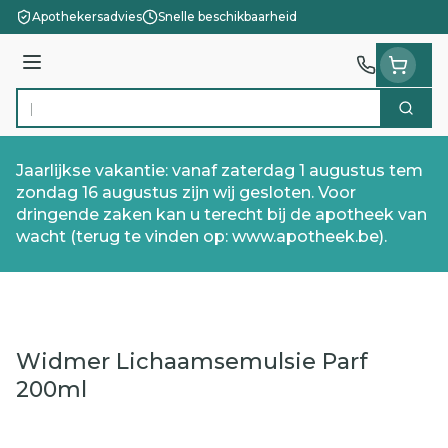
Ga naar de inhoud
Apothekersadvies
Snelle beschikbaarheid
Menu
Zoek
Product, merk, categorie...
Jaarlijkse vakantie: vanaf zaterdag 1 augustus tem
zondag 16 augustus zijn wij gesloten. Voor
dringende zaken kan u terecht bij de apotheek van
wacht (terug te vinden op: www.apotheek.be).
Widmer Lichaamsemulsie Parf
200ml