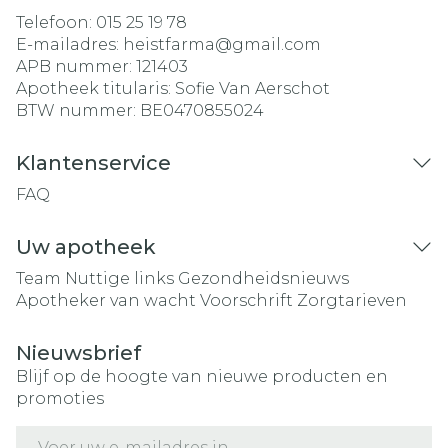
Telefoon:
015 25 19 78
E-mailadres:
heistfarma@
gmail.com
APB nummer:
121403
Apotheek titularis:
Sofie Van Aerschot
BTW nummer:
BE0470855024
Klantenservice
FAQ
Uw apotheek
Team
Nuttige links
Gezondheidsnieuws
Apotheker van wacht
Voorschrift
Zorgtarieven
Nieuwsbrief
Blijf op de hoogte van nieuwe producten en
promoties
E-mail adres