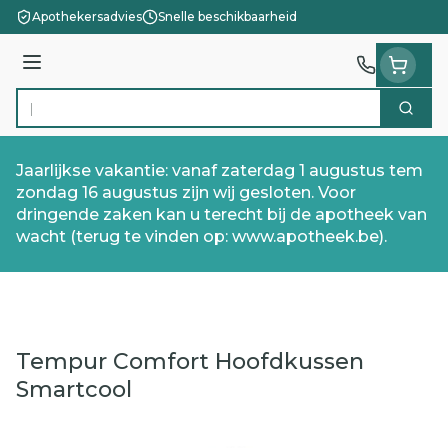
Ga naar de inhoud
Apothekersadvies
Snelle beschikbaarheid
Menu
Zoek
Product, merk, categorie...
Jaarlijkse vakantie: vanaf zaterdag 1 augustus tem
zondag 16 augustus zijn wij gesloten. Voor
dringende zaken kan u terecht bij de apotheek van
wacht (terug te vinden op: www.apotheek.be).
Tempur Comfort Hoofdkussen
Smartcool