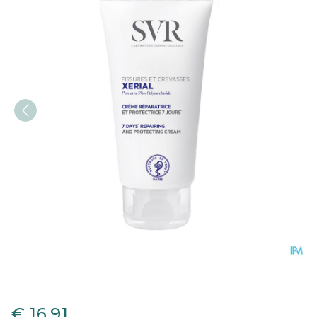
Svr Xerial Fissures & Crev
€ 16,91