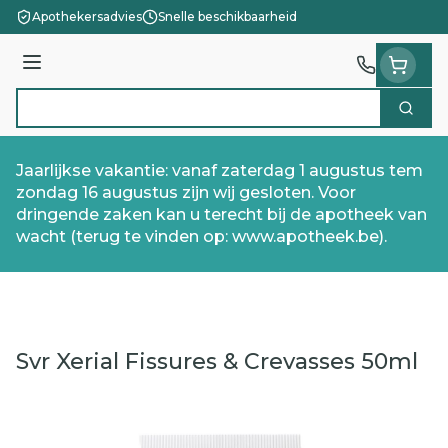
Ga naar de inhoud
Apothekersadvies
Snelle beschikbaarheid
Menu
Zoek
Product, merk, categorie...
Jaarlijkse vakantie: vanaf zaterdag 1 augustus tem
zondag 16 augustus zijn wij gesloten. Voor
dringende zaken kan u terecht bij de apotheek van
wacht (terug te vinden op: www.apotheek.be).
Svr Xerial Fissures & Crevasses 50ml