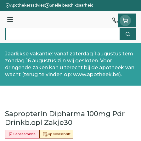
Ga naar de inhoud
Apothekersadvies
Snelle beschikbaarheid
Menu
Zoek
Product, merk, categorie...
Jaarlijkse vakantie: vanaf zaterdag 1 augustus tem
zondag 16 augustus zijn wij gesloten. Voor
dringende zaken kan u terecht bij de apotheek van
wacht (terug te vinden op: www.apotheek.be).
Sapropterin Dipharma 100mg Pdr
Drinkb.opl Zakje30
Geneesmiddel
Op voorschrift