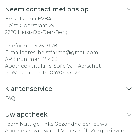
Neem contact met ons op
Heist-Farma BVBA
Heist-Goorstraat 29
2220
Heist-Op-Den-Berg
Telefoon:
015 25 19 78
E-mailadres:
heistfarma@
gmail.com
APB nummer:
121403
Apotheek titularis:
Sofie Van Aerschot
BTW nummer:
BE0470855024
Klantenservice
FAQ
Uw apotheek
Team
Nuttige links
Gezondheidsnieuws
Apotheker van wacht
Voorschrift
Zorgtarieven