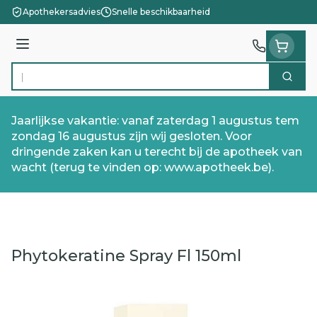
Ga naar de inhoud
Apothekersadvies
Snelle beschikbaarheid
Menu
Zoek
Product, merk, categorie...
Jaarlijkse vakantie: vanaf zaterdag 1 augustus tem
zondag 16 augustus zijn wij gesloten. Voor
dringende zaken kan u terecht bij de apotheek van
wacht (terug te vinden op: www.apotheek.be).
Phytokeratine Spray Fl 150ml