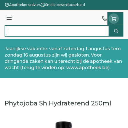
Ga naar de inhoud
Apothekersadvies
Snelle beschikbaarheid
Menu
Zoek
Product, merk, categorie...
Jaarlijkse vakantie: vanaf zaterdag 1 augustus tem
zondag 16 augustus zijn wij gesloten. Voor
dringende zaken kan u terecht bij de apotheek van
wacht (terug te vinden op: www.apotheek.be).
Phytojoba Sh Hydraterend 250ml