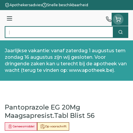
Ga naar de inhoud
Apothekersadvies
Snelle beschikbaarheid
Menu
Zoek
Product, merk, categorie...
Jaarlijkse vakantie: vanaf zaterdag 1 augustus tem
zondag 16 augustus zijn wij gesloten. Voor
dringende zaken kan u terecht bij de apotheek van
wacht (terug te vinden op: www.apotheek.be).
Pantoprazole EG 20Mg
Maagsapresist.Tabl Blist 56
Geneesmiddel
Op voorschrift