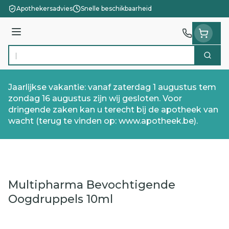
Ga naar de inhoud
Apothekersadvies
Snelle beschikbaarheid
Menu
Zoek
Product, merk, categorie...
Jaarlijkse vakantie: vanaf zaterdag 1 augustus tem
zondag 16 augustus zijn wij gesloten. Voor
dringende zaken kan u terecht bij de apotheek van
wacht (terug te vinden op: www.apotheek.be).
Multipharma Bevochtigende
Oogdruppels 10ml