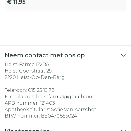
€ 11,95
Neem contact met ons op
Heist-Farma BVBA
Heist-Goorstraat 29
2220
Heist-Op-Den-Berg
Telefoon:
015 25 19 78
E-mailadres:
heistfarma@
gmail.com
APB nummer:
121403
Apotheek titularis:
Sofie Van Aerschot
BTW nummer:
BE0470855024