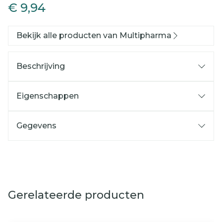
€ 9,94
Bekijk alle producten van Multipharma
Beschrijving
Eigenschappen
Gegevens
Gerelateerde producten
Navigeren door de elementen van de carrousel is mog
Druk om carrousel over te slaan
Druk op om naar carrouselnavigatie te gaan