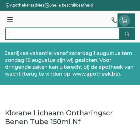
Ga naar de inhoud
Apothekersadvies
Snelle beschikbaarheid
Menu
Zoek
Product, merk, categorie...
Jaarlijkse vakantie: vanaf zaterdag 1 augustus tem
zondag 16 augustus zijn wij gesloten. Voor
dringende zaken kan u terecht bij de apotheek van
wacht (terug te vinden op: www.apotheek.be).
Klorane Lichaam Ontharingscr
Benen Tube 150ml Nf