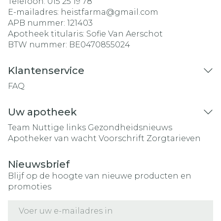
Telefoon:
015 25 19 78
E-mailadres:
heistfarma@
gmail.com
APB nummer:
121403
Apotheek titularis:
Sofie Van Aerschot
BTW nummer:
BE0470855024
Klantenservice
FAQ
Uw apotheek
Team
Nuttige links
Gezondheidsnieuws
Apotheker van wacht
Voorschrift
Zorgtarieven
Nieuwsbrief
Blijf op de hoogte van nieuwe producten en
promoties
E-mail adres