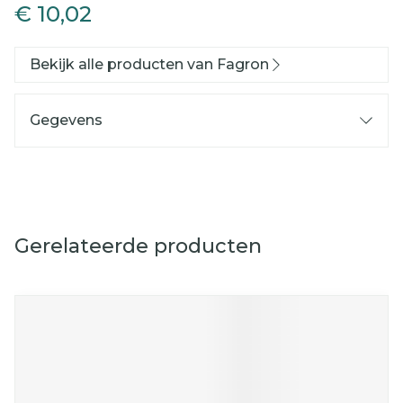
€ 10,02
Bekijk alle producten van Fagron
Gegevens
Gerelateerde producten
Navigeren door de elementen van de carrousel is mog
Druk om carrousel over te slaan
Druk op om naar carrouselnavigatie te gaan