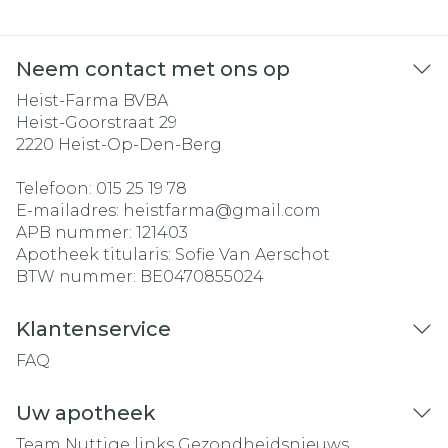
Neem contact met ons op
Heist-Farma BVBA
Heist-Goorstraat 29
2220
Heist-Op-Den-Berg
Telefoon:
015 25 19 78
E-mailadres:
heistfarma@
gmail.com
APB nummer:
121403
Apotheek titularis:
Sofie Van Aerschot
BTW nummer:
BE0470855024
Klantenservice
FAQ
Uw apotheek
Team
Nuttige links
Gezondheidsnieuws