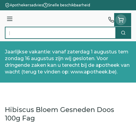
Ga naar de inhoud
Apothekersadvies
Snelle beschikbaarheid
Menu
Zoek
Product, merk, categorie...
Jaarlijkse vakantie: vanaf zaterdag 1 augustus tem
zondag 16 augustus zijn wij gesloten. Voor
dringende zaken kan u terecht bij de apotheek van
wacht (terug te vinden op: www.apotheek.be).
Hibiscus Bloem Gesneden Doos
100g Fag