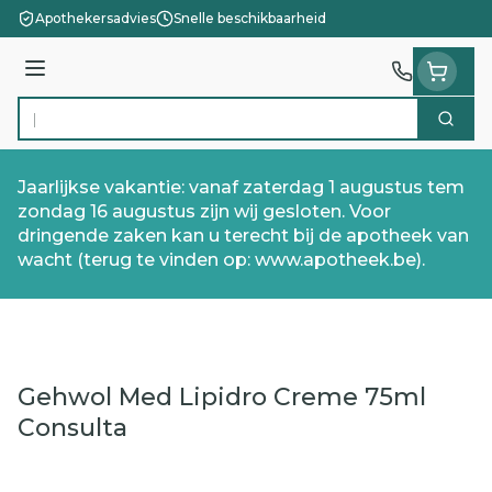
Ga naar de inhoud
Apothekersadvies
Snelle beschikbaarheid
Menu
Zoek
Product, merk, categorie...
Jaarlijkse vakantie: vanaf zaterdag 1 augustus tem
zondag 16 augustus zijn wij gesloten. Voor
dringende zaken kan u terecht bij de apotheek van
wacht (terug te vinden op: www.apotheek.be).
Gehwol Med Lipidro Creme 75ml
Consulta