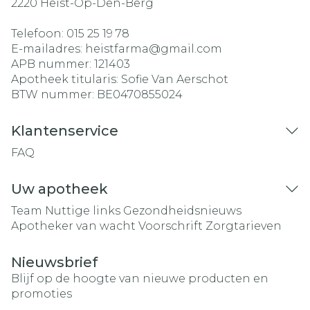
2220
Heist-Op-Den-Berg
Telefoon:
015 25 19 78
E-mailadres:
heistfarma@
gmail.com
APB nummer:
121403
Apotheek titularis:
Sofie Van Aerschot
BTW nummer:
BE0470855024
Klantenservice
FAQ
Uw apotheek
Team
Nuttige links
Gezondheidsnieuws
Apotheker van wacht
Voorschrift
Zorgtarieven
Nieuwsbrief
Blijf op de hoogte van nieuwe producten en
promoties