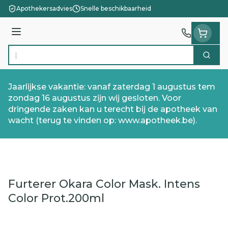
Ga naar de inhoud
Apothekersadvies
Snelle beschikbaarheid
Menu
Zoek
Product, merk, categorie...
Jaarlijkse vakantie: vanaf zaterdag 1 augustus tem
zondag 16 augustus zijn wij gesloten. Voor
dringende zaken kan u terecht bij de apotheek van
wacht (terug te vinden op: www.apotheek.be).
Furterer Okara Color Mask. Intens
Color Prot.200ml