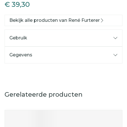
€ 39,30
Bekijk alle producten van René Furterer
Gebruik
Gegevens
Gerelateerde producten
Navigeren door de elementen van de carrousel is mog
Druk om carrousel over te slaan
Druk op om naar carrouselnavigatie te gaan