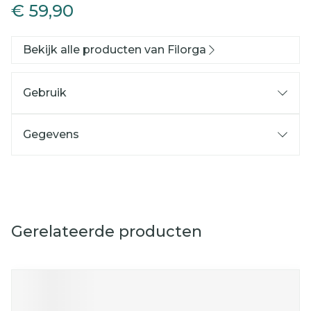
€ 59,90
Bekijk alle producten van Filorga
Gebruik
Gegevens
Gerelateerde producten
Navigeren door de elementen van de carrousel is mog
Druk om carrousel over te slaan
Druk op om naar carrouselnavigatie te gaan