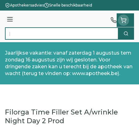
Ga naar de inhoud
Apothekersadvies
Snelle beschikbaarheid
Menu
Zoek
Product, merk, categorie...
Jaarlijkse vakantie: vanaf zaterdag 1 augustus tem
zondag 16 augustus zijn wij gesloten. Voor
dringende zaken kan u terecht bij de apotheek van
wacht (terug te vinden op: www.apotheek.be).
Filorga Time Filler Set A/wrinkle
Night Day 2 Prod