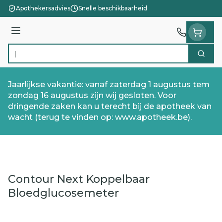
Ga naar de inhoud
Apothekersadvies
Snelle beschikbaarheid
Menu
Zoek
Product, merk, categorie...
Jaarlijkse vakantie: vanaf zaterdag 1 augustus tem
zondag 16 augustus zijn wij gesloten. Voor
dringende zaken kan u terecht bij de apotheek van
wacht (terug te vinden op: www.apotheek.be).
Contour Next Koppelbaar
Bloedglucosemeter