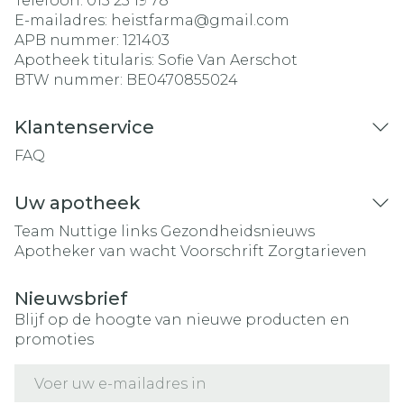
Telefoon:
015 25 19 78
E-mailadres:
heistfarma@
gmail.com
APB nummer:
121403
Apotheek titularis:
Sofie Van Aerschot
BTW nummer:
BE0470855024
Klantenservice
FAQ
Uw apotheek
Team
Nuttige links
Gezondheidsnieuws
Apotheker van wacht
Voorschrift
Zorgtarieven
Nieuwsbrief
Blijf op de hoogte van nieuwe producten en
promoties
E-mail adres