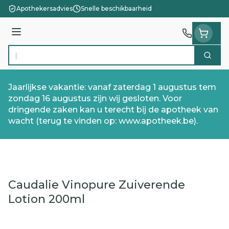
Ga naar de inhoud
Apothekersadvies
Snelle beschikbaarheid
Menu
Zoek
Product, merk, categorie...
Jaarlijkse vakantie: vanaf zaterdag 1 augustus tem
zondag 16 augustus zijn wij gesloten. Voor
dringende zaken kan u terecht bij de apotheek van
wacht (terug te vinden op: www.apotheek.be).
Caudalie Vinopure Zuiverende
Lotion 200ml