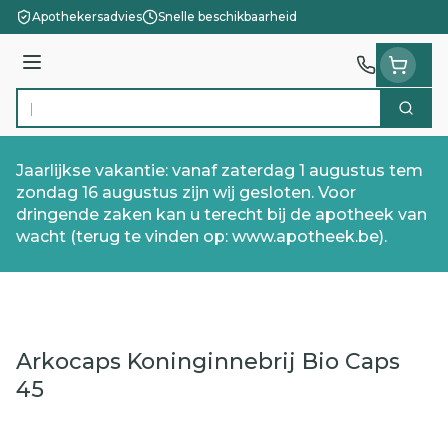
Ga naar de inhoud
Apothekersadvies
Snelle beschikbaarheid
Menu
Zoek
Product, merk, categorie...
Jaarlijkse vakantie: vanaf zaterdag 1 augustus tem
zondag 16 augustus zijn wij gesloten. Voor
dringende zaken kan u terecht bij de apotheek van
wacht (terug te vinden op: www.apotheek.be).
Arkocaps Koninginnebrij Bio Caps
45