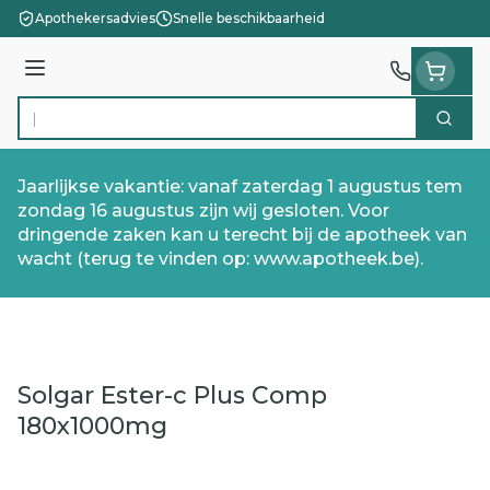
Ga naar de inhoud
Apothekersadvies
Snelle beschikbaarheid
Menu
Zoek
Product, merk, categorie...
Jaarlijkse vakantie: vanaf zaterdag 1 augustus tem
zondag 16 augustus zijn wij gesloten. Voor
dringende zaken kan u terecht bij de apotheek van
wacht (terug te vinden op: www.apotheek.be).
Solgar Ester-c Plus Comp
180x1000mg