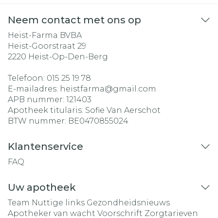
Neem contact met ons op
Heist-Farma BVBA
Heist-Goorstraat 29
2220
Heist-Op-Den-Berg
Telefoon:
015 25 19 78
E-mailadres:
heistfarma@
gmail.com
APB nummer:
121403
Apotheek titularis:
Sofie Van Aerschot
BTW nummer:
BE0470855024
Klantenservice
FAQ
Uw apotheek
Team
Nuttige links
Gezondheidsnieuws
Apotheker van wacht
Voorschrift
Zorgtarieven