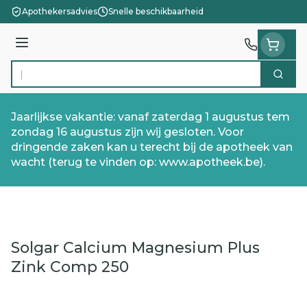
Ga naar de inhoud
Apothekersadvies
Snelle beschikbaarheid
Menu
Zoek
Product, merk, categorie...
Jaarlijkse vakantie: vanaf zaterdag 1 augustus tem
zondag 16 augustus zijn wij gesloten. Voor
dringende zaken kan u terecht bij de apotheek van
wacht (terug te vinden op: www.apotheek.be).
Solgar Calcium Magnesium Plus
Zink Comp 250