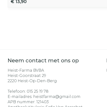
€ 13,90
Neem contact met ons op
Heist-Farma BVBA
Heist-Goorstraat 29
2220
Heist-Op-Den-Berg
Telefoon:
015 25 19 78
E-mailadres:
heistfarma@
gmail.com
APB nummer:
121403