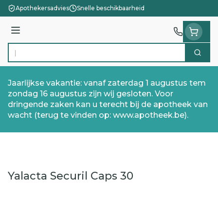
Ga naar de inhoud
Apothekersadvies
Snelle beschikbaarheid
Menu
Zoek
Product, merk, categorie...
Jaarlijkse vakantie: vanaf zaterdag 1 augustus tem
zondag 16 augustus zijn wij gesloten. Voor
dringende zaken kan u terecht bij de apotheek van
wacht (terug te vinden op: www.apotheek.be).
Yalacta Securil Caps 30