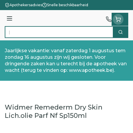
Ga naar de inhoud
Apothekersadvies
Snelle beschikbaarheid
Menu
Zoek
Product, merk, categorie...
Jaarlijkse vakantie: vanaf zaterdag 1 augustus tem
zondag 16 augustus zijn wij gesloten. Voor
dringende zaken kan u terecht bij de apotheek van
wacht (terug te vinden op: www.apotheek.be).
Widmer Remederm Dry Skin
Lich.olie Parf Nf Sp150ml