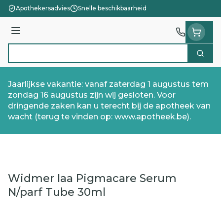
Ga naar de inhoud
Apothekersadvies
Snelle beschikbaarheid
Menu
Zoek
Product, merk, categorie...
Jaarlijkse vakantie: vanaf zaterdag 1 augustus tem
zondag 16 augustus zijn wij gesloten. Voor
dringende zaken kan u terecht bij de apotheek van
wacht (terug te vinden op: www.apotheek.be).
Widmer Iaa Pigmacare Serum
N/parf Tube 30ml