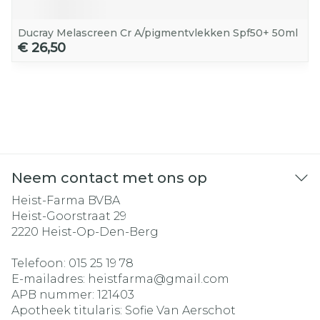
Ducray Melascreen Cr A/pigmentvlekken Spf50+ 50ml
€ 26,50
Neem contact met ons op
Heist-Farma BVBA
Heist-Goorstraat 29
2220
Heist-Op-Den-Berg
Telefoon:
015 25 19 78
E-mailadres:
heistfarma@
gmail.com
APB nummer:
121403
Apotheek titularis:
Sofie Van Aerschot